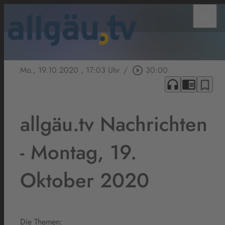
menu
Mo., 19.10.2020
, 17:03 Uhr
/
play_circle_outline
30:00
headphones
chrome_reader_mode
bookmark_border
allgäu.tv Nachrichten
- Montag, 19.
Oktober 2020
Die Themen: