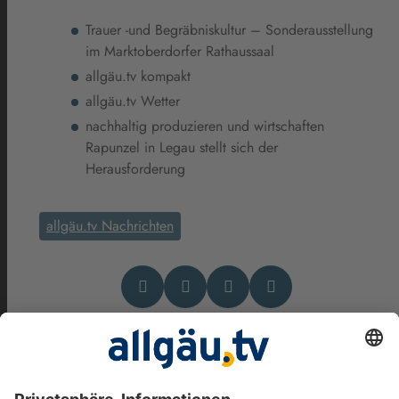
Trauer -und Begräbniskultur – Sonderausstellung
im Marktoberdorfer Rathaussaal
allgäu.tv kompakt
allgäu.tv Wetter
nachhaltig produzieren und wirtschaften
Rapunzel in Legau stellt sich der
Herausforderung
allgäu.tv Nachrichten
Das könnte Dich auch