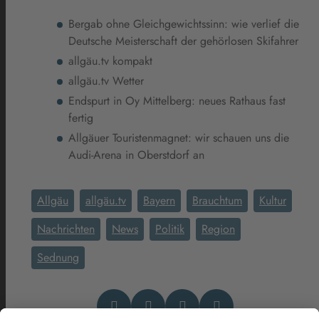
Bergab ohne Gleichgewichtssinn: wie verlief die
Deutsche Meisterschaft der gehörlosen Skifahrer
allgäu.tv kompakt
allgäu.tv Wetter
Endspurt in Oy Mittelberg: neues Rathaus fast
fertig
Allgäuer Touristenmagnet: wir schauen uns die
Audi-Arena in Oberstdorf an
Allgäu
allgäu.tv
Bayern
Brauchtum
Kultur
Nachrichten
News
Politik
Region
Sednung