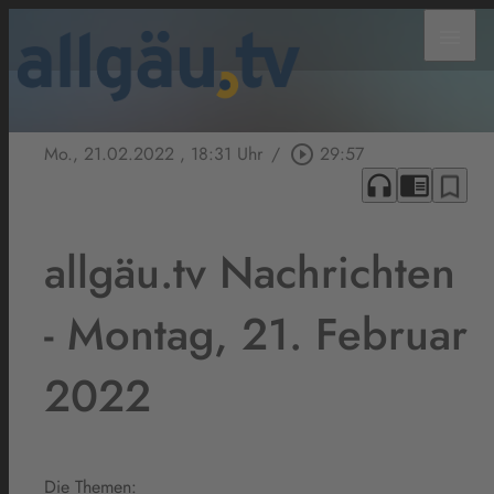
menu
Mo., 21.02.2022
, 18:31 Uhr
/
play_circle_outline
29:57
headphones
chrome_reader_mode
bookmark_border
allgäu.tv Nachrichten
- Montag, 21. Februar
2022
Die Themen: