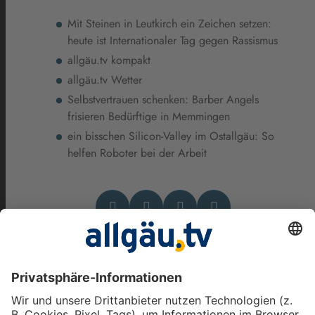
Mit Steinen in Leutkirch ein Zeichen setzen:
heute ist Internationaler Tag gegen Rassismus
allgäu.tv kompakt
allgäu.tv Wetter
Selbstvertrauen schenken: Barber Angels
frisieren Bedürftige in Memmingen
ein bisschen Silicon-Valley im Ostallgäu: So
helfen Roboter bei der Arbeit
Das könnte Dich auch