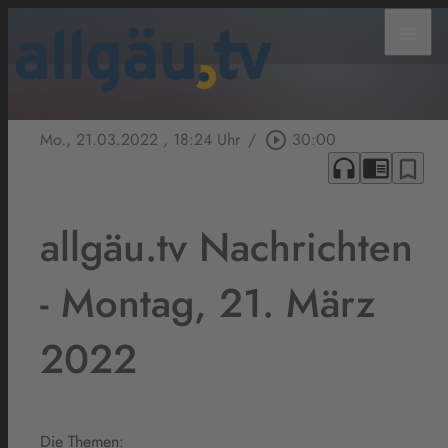
menu
Mo., 21.03.2022
, 18:24 Uhr
/
play_circle_outline
30:00
headphones
chrome_reader_mode
bookmark_border
allgäu.tv Nachrichten
- Montag, 21. März
2022
Die Themen: