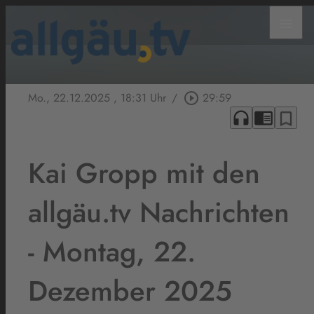
menu
Mo., 22.12.2025
, 18:31 Uhr
/
play_circle_outline
29:59
headphones
chrome_reader_mode
bookmark_border
Kai Gropp mit den
allgäu.tv Nachrichten
- Montag, 22.
Dezember 2025