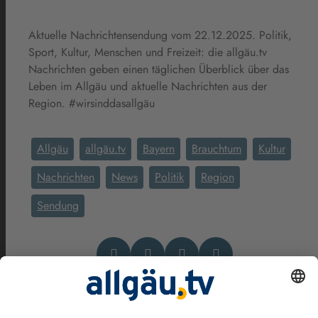
Aktuelle Nachrichtensendung vom 22.12.2025. Politik,
Sport, Kultur, Menschen und Freizeit: die allgäu.tv
Nachrichten geben einen täglichen Überblick über das
Leben im Allgäu und aktuelle Nachrichten aus der
Region. #wirsinddasallgäu
Allgäu
allgäu.tv
Bayern
Brauchtum
Kultur
Nachrichten
News
Politik
Region
Sendung