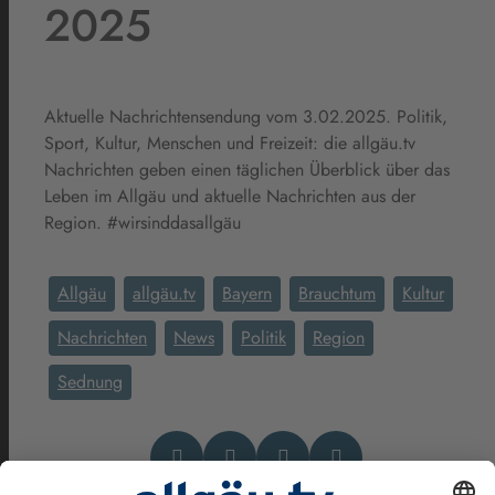
2025
Aktuelle Nachrichtensendung vom 3.02.2025. Politik,
Sport, Kultur, Menschen und Freizeit: die allgäu.tv
Nachrichten geben einen täglichen Überblick über das
Leben im Allgäu und aktuelle Nachrichten aus der
Region. #wirsinddasallgäu
Allgäu
allgäu.tv
Bayern
Brauchtum
Kultur
Nachrichten
News
Politik
Region
Sednung