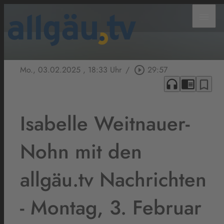
menu
Mo., 03.02.2025
, 18:33 Uhr
/
play_circle_outline
29:57
headphones
chrome_reader_mode
bookmark_border
Isabelle Weitnauer-
Nohn mit den
allgäu.tv Nachrichten
- Montag, 3. Februar