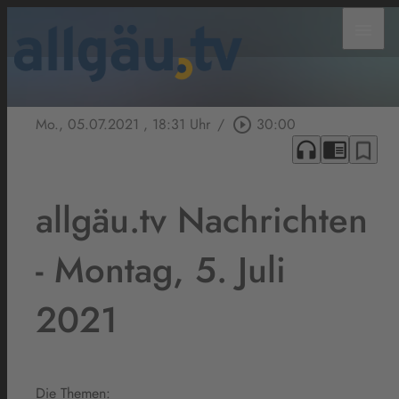
menu
Mo., 05.07.2021
, 18:31 Uhr
/
play_circle_outline
30:00
headphones
chrome_reader_mode
bookmark_border
allgäu.tv Nachrichten
- Montag, 5. Juli
2021
Die Themen: