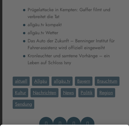
Prügelattacke in Kempten: Gaffer filmt und
verbreitet die Tat
allgäu.tv kompakt
allgäu.tv Wetter
Das Auto der Zukunft – Benninger Institut für
Fahrer-assistenz wird offiziell eingeweiht
Kronleuchter und samtene Vorhänge – ein
Leben auf Schloss Isny
aktuell
Allgäu
allgäu.tv
Bayern
Brauchtum
Kultur
Nachrichten
News
Politik
Region
Sendung