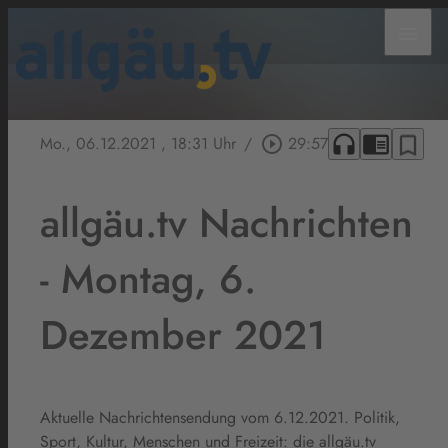
menu
headphones
chrome_reader_mode
bookmark_border
Mo., 06.12.2021
, 18:31 Uhr
/
play_circle_outline
29:57
allgäu.tv Nachrichten
- Montag, 6.
Dezember 2021
Aktuelle Nachrichtensendung vom 6.12.2021. Politik,
Sport, Kultur, Menschen und Freizeit: die allgäu.tv