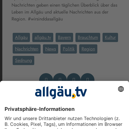
Nachrichten geben einen täglichen Überblick über das
Leben im Allgäu und aktuelle Nachrichten aus der
Region. #wirsinddasallgäu
Allgäu
allgäu.tv
Bayern
Brauchtum
Kultur
Nachrichten
News
Politik
Region
Sednung
Das könnte Dich auch
interessieren