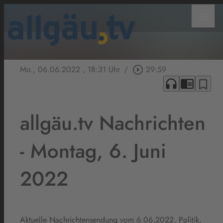
menu
Mo., 06.06.2022
, 18:31 Uhr
/
play_circle_outline
29:59
headphones
chrome_reader_mode
bookmark_border
allgäu.tv Nachrichten
- Montag, 6. Juni
2022
Aktuelle Nachrichtensendung vom 6.06.2022. Politik,