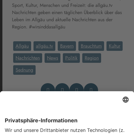
Sport, Kultur, Menschen und Freizeit: die allgäu.tv
Nachrichten geben einen täglichen Überblick über das
Leben im Allgäu und aktuelle Nachrichten aus der
Region. #wirsinddasallgäu
Allgäu
allgäu.tv
Bayern
Brauchtum
Kultur
Nachrichten
News
Politik
Region
Sednung
Das könnte Dich auch