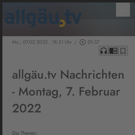
menu
Mo., 07.02.2022
, 18:31 Uhr
/
play_circle_outline
29:57
headphones
chrome_reader_mode
bookmark_border
allgäu.tv Nachrichten
- Montag, 7. Februar
2022
Die Themen: