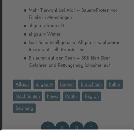
Mehr Tierwohl bei Aldi – Bauern-Protest vor
Filiale in Memmingen
allgäu.tv kompakt
allgäu.tv Wetter
künstliche Intelligenz im Allgäu – Kaufbeurer
Restaurant stellt Roboter ein
Eislaufen auf den Seen – BRK klärt über
Gefahren und Rettungsmöglichkeiten auf
Allgäu
allgäu.tv
Bayern
Brauchtum
Kultur
Nachrichten
News
Politik
Region
Sednung