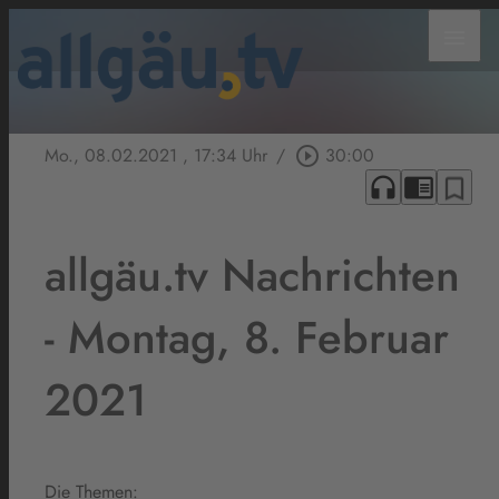
menu
Mo., 08.02.2021
, 17:34 Uhr
/
play_circle_outline
30:00
headphones
chrome_reader_mode
bookmark_border
allgäu.tv Nachrichten
- Montag, 8. Februar
2021
Die Themen: