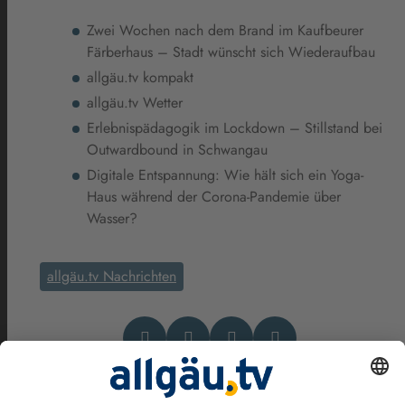
Zwei Wochen nach dem Brand im Kaufbeurer
Färberhaus – Stadt wünscht sich Wiederaufbau
allgäu.tv kompakt
allgäu.tv Wetter
Erlebnispädagogik im Lockdown – Stillstand bei
Outwardbound in Schwangau
Digitale Entspannung: Wie hält sich ein Yoga-
Haus während der Corona-Pandemie über
Wasser?
allgäu.tv Nachrichten