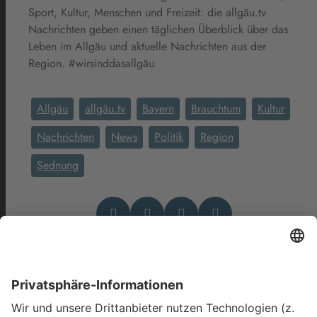
Sport, Kultur, Menschen und Freizeit: die allgäu.tv
Nachrichten geben einen täglichen Überblick über das
Leben im Allgäu und aktuelle Nachrichten aus der
Region. #wirsinddasallgäu
Allgäu
allgäu.tv
Bayern
Brauchtum
Kultur
Nachrichten
News
Politik
Region
Sednung
Das könnte Dich auch