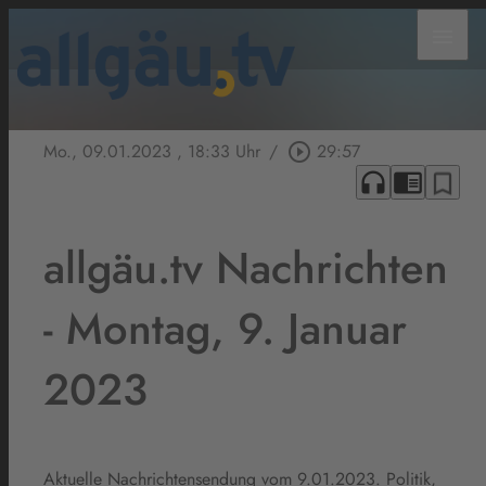
menu
Mo., 09.01.2023
, 18:33 Uhr
/
play_circle_outline
29:57
headphones
chrome_reader_mode
bookmark_border
allgäu.tv Nachrichten
- Montag, 9. Januar
2023
Aktuelle Nachrichtensendung vom 9.01.2023. Politik,