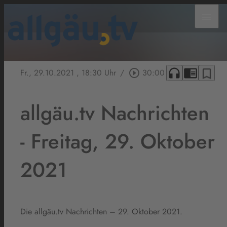
menu
headphones
chrome_reader_mode
bookmark_border
Fr., 29.10.2021
, 18:30 Uhr
/
play_circle_outline
30:00
allgäu.tv Nachrichten
- Freitag, 29. Oktober
2021
Die allgäu.tv Nachrichten – 29. Oktober 2021.