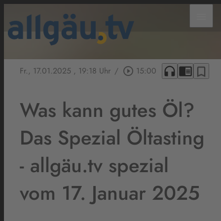
menu
headphones
chrome_reader_mode
bookmark_border
Fr., 17.01.2025
, 19:18 Uhr
/
play_circle_outline
15:00
Was kann gutes Öl?
Das Spezial Öltasting
- allgäu.tv spezial
vom 17. Januar 2025