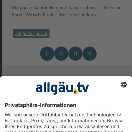
Die ganze Bandbreite des Allgäuer Lebens – ob Kultur,
Sport, Wirtschaft oder etwas ganz anderes.
allgäu.tv spezial
Das könnte Dich auch
interessieren
Luxusfleisch auf dem
Prüfstand - Die allgäu.tv