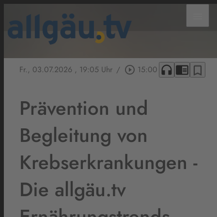
menu
headphones
chrome_reader_mode
bookmark_border
Fr., 03.07.2026
, 19:05 Uhr
/
play_circle_outline
15:00
Prävention und
Begleitung von
Krebserkrankungen -
Die allgäu.tv
Ernährungstrends