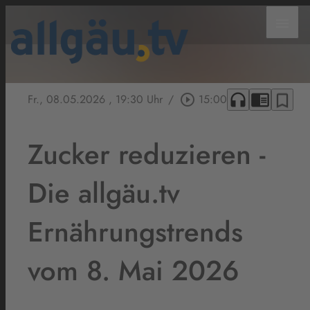
menu
headphones
chrome_reader_mode
bookmark_border
Fr., 08.05.2026
, 19:30 Uhr
/
play_circle_outline
15:00
Zucker reduzieren -
Die allgäu.tv
Ernährungstrends
vom 8. Mai 2026