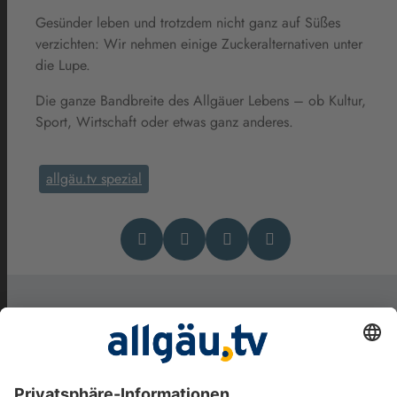
Gesünder leben und trotzdem nicht ganz auf Süßes
verzichten: Wir nehmen einige
Zuckeralternativen
unter
die Lupe.
Die ganze Bandbreite des Allgäuer Lebens – ob Kultur,
Sport, Wirtschaft oder etwas ganz anderes.
allgäu.tv spezial
Das könnte Dich auch
interessieren