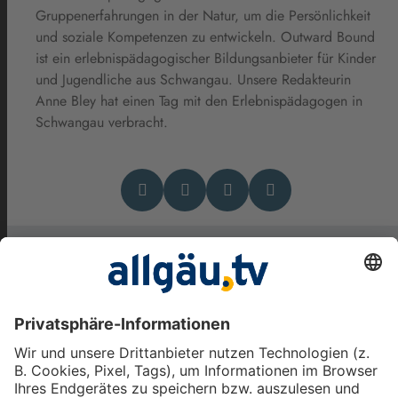
Gruppenerfahrungen in der Natur, um die Persönlichkeit
und soziale Kompetenzen zu entwickeln. Outward Bound
ist ein erlebnispädagogischer Bildungsanbieter für Kinder
und Jugendliche aus Schwangau. Unsere Redakteurin
Anne Bley hat einen Tag mit den Erlebnispädagogen in
Schwangau verbracht.
Das könnte Dich auch
interessieren
Nachtisch vom Grill - Die