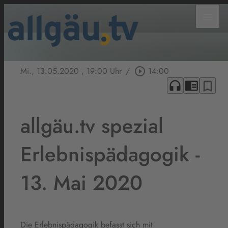
menu
Mi., 13.05.2020
, 19:00 Uhr
/
play_circle_outline
14:00
headphones
chrome_reader_mode
bookmark_border
allgäu.tv spezial
Erlebnispädagogik -
13. Mai 2020
Die Erlebnispädagogik befasst sich mit