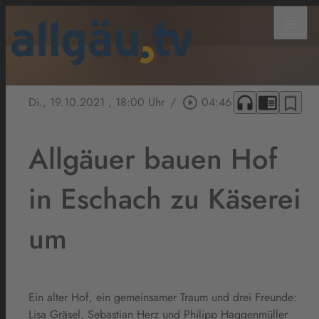
menu
headphones
chrome_reader_mode
bookmark_border
Di., 19.10.2021
, 18:00 Uhr
/
play_circle_outline
04:46
Allgäuer bauen Hof
in Eschach zu Käserei
um
Ein alter Hof, ein gemeinsamer Traum und drei Freunde:
Lisa Gräsel, Sebastian Herz und Philipp Haggenmüller