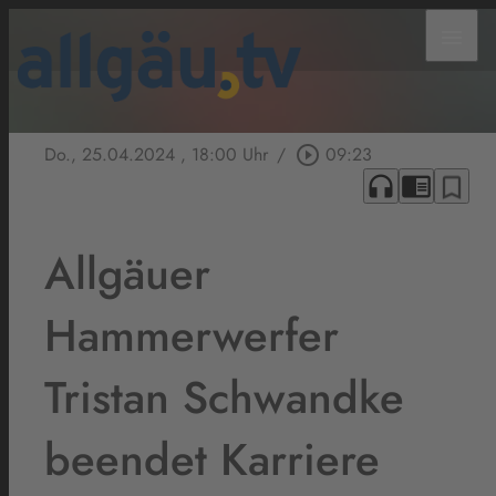
menu
Do., 25.04.2024
, 18:00 Uhr
/
play_circle_outline
09:23
headphones
chrome_reader_mode
bookmark_border
Allgäuer
Hammerwerfer
Tristan Schwandke
beendet Karriere