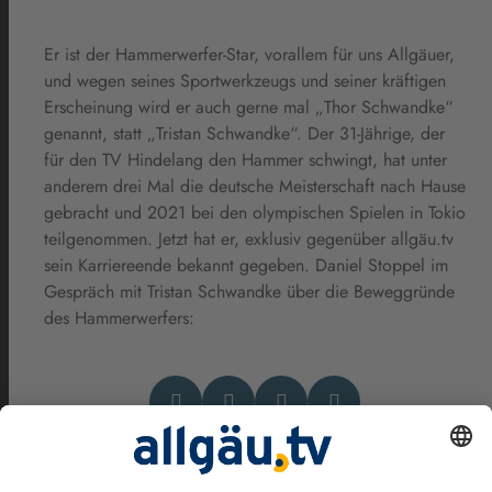
Er ist der Hammerwerfer-Star, vorallem für uns Allgäuer,
und wegen seines Sportwerkzeugs und seiner kräftigen
Erscheinung wird er auch gerne mal „Thor Schwandke“
genannt, statt „Tristan Schwandke“. Der 31-Jährige, der
für den TV Hindelang den Hammer schwingt, hat unter
anderem drei Mal die deutsche Meisterschaft nach Hause
gebracht und 2021 bei den olympischen Spielen in Tokio
teilgenommen. Jetzt hat er, exklusiv gegenüber allgäu.tv
sein Karriereende bekannt gegeben. Daniel Stoppel im
Gespräch mit Tristan Schwandke über die Beweggründe
des Hammerwerfers: