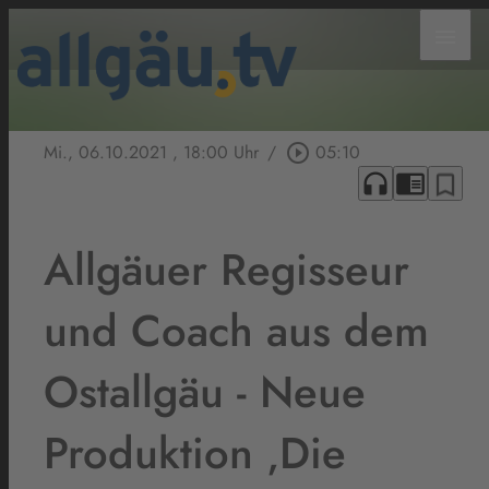
menu
Mi., 06.10.2021
, 18:00 Uhr
/
play_circle_outline
05:10
headphones
chrome_reader_mode
bookmark_border
Allgäuer Regisseur
und Coach aus dem
Ostallgäu - Neue
Produktion ‚Die