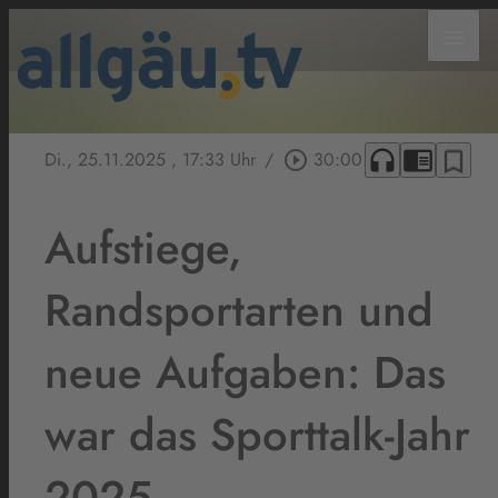
menu
headphones
chrome_reader_mode
bookmark_border
Di., 25.11.2025
, 17:33 Uhr
/
play_circle_outline
30:00
Aufstiege,
Randsportarten und
neue Aufgaben: Das
war das Sporttalk-Jahr
2025