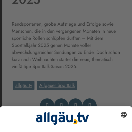
Randsportarten, große Aufstiege und Erfolge sowie
Menschen, die in den vergangenen Monaten in neue
sportliche Rollen schlüpfen durften – Mit dem
Sporttalkjahr 2025 gehen Monate voller
abwechslungsreicher Sendungen zu Ende. Doch schon
kurz nach Weihnachten startet die neue, thematisch
vielfältige Sporttalk-Saison 2026.
allgäu.tv
Allgäuer Sporttalk