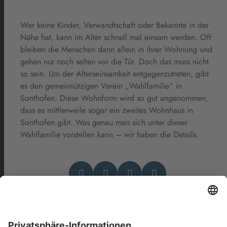
Wer keine Kinder, Verwandtschaft oder Bekannte in der
Nähe hat, kann im Alter schnell mal einsam werden. Oft
bleiben die Menschen dann allein in ihrer Wohnung und
gehen nur noch selten vor die Tür. Doch das muss nicht
so sein. Um der Alterseinsamkeit entgegenzutreten, gibt
es den gemeinnützigen Verein „Wahlfamilie“ in
Sonthofen. Diese Wohnform wird so gut angenommen,
dass es mittlerweile sogar ein zweites Wohnhaus in
Sonthofen gibt. Was genau man sich unter dieser
Wahlfamilie vorstellen kann – wir haben die Details.