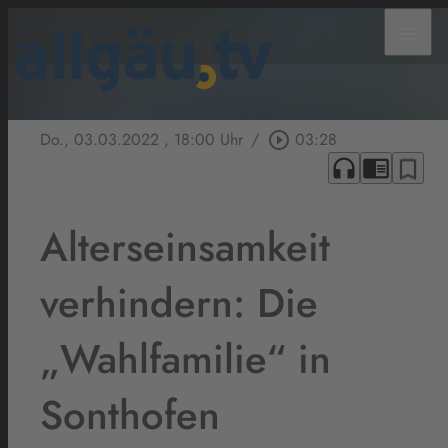
menu
Do., 03.03.2022
, 18:00 Uhr
/
play_circle_outline
03:28
headphones
chrome_reader_mode
bookmark_border
Alterseinsamkeit
verhindern: Die
„Wahlfamilie“ in
Sonthofen