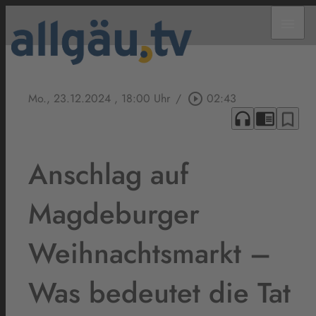
menu
Mo., 23.12.2024
, 18:00 Uhr
/
play_circle_outline
02:43
headphones
chrome_reader_mode
bookmark_border
Anschlag auf
Magdeburger
Weihnachtsmarkt –
Was bedeutet die Tat