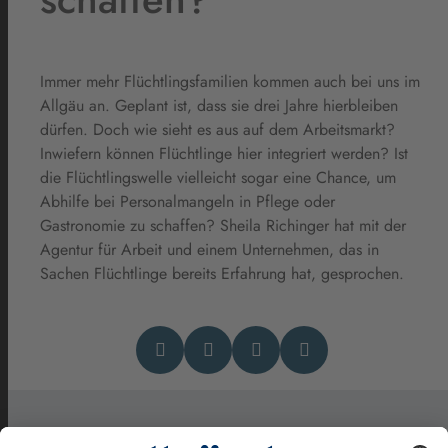
Immer mehr Flüchtlingsfamilien kommen auch bei uns im
Allgäu an. Geplant ist, dass sie drei Jahre hierbleiben
dürfen. Doch wie sieht es aus auf dem Arbeitsmarkt?
Inwiefern können Flüchtlinge hier integriert werden? Ist
die Flüchtlingswelle vielleicht sogar eine Chance, um
Abhilfe bei Personalmangeln in Pflege oder
Gastronomie zu schaffen? Sheila Richinger hat mit der
Agentur für Arbeit und einem Unternehmen, das in
Sachen Flüchtlinge bereits Erfahrung hat, gesprochen.