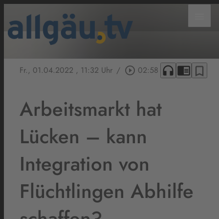
menu
headphones
chrome_reader_mode
bookmark_border
Fr., 01.04.2022
, 11:32 Uhr
/
play_circle_outline
02:58
Arbeitsmarkt hat
Lücken – kann
Integration von
Flüchtlingen Abhilfe
schaffen?