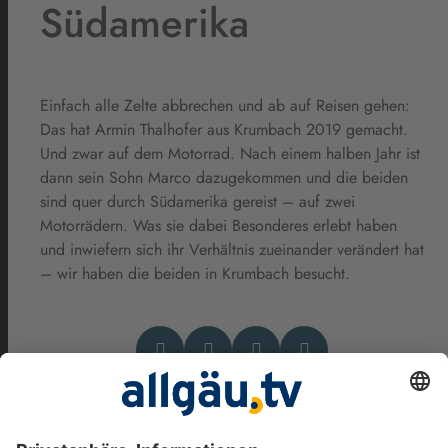
Südamerika
Einfach alle Zelte abbrechen und ab auf Reisen gehen:
Das hat Armin Thalhofer aus Krumbach 2019 gemacht.
Und zwar auf dem Motorrad. Nach einem halben Jahr ist
dann sein Sohn Marco dazugekommen und die beiden
sind quer durch Südamerika gereist – auf zwei
Motorrädern. Was sie dabei Besonderes erlebt haben
und inwiefern sich ihr Verhältnis zueinander verändert hat
– wir haben die beiden in Krumbach besucht.