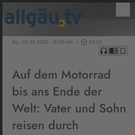
menu
Do., 03.03.2022
, 18:00 Uhr
/
play_circle_outline
03:25
headphones
chrome_reader_mode
bookmark_border
Auf dem Motorrad
bis ans Ende der
Welt: Vater und Sohn
reisen durch