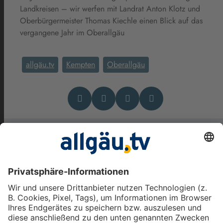
Landkreisen – wir werfen mit Landrat Anton Klotz und
Oberbürgermeister Thomas Kiechle einen Blick auf das
vergangene Jahr im Oberallgäu
allgäu.tv
Kempten
Oberallgäu
Das könnte Dich auch
interessieren
Aus dem Oberallgäu und