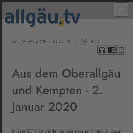
menu
Do., 02.01.2020
, 00:00 Uhr
/
play_circle_outline
14:00
headphones
chrome_reader_mode
bookmark_border
Aus dem Oberallgäu
und Kempten - 2.
Januar 2020
Im Jahr 2019 ist wieder einiges passiert in den Allgäuer