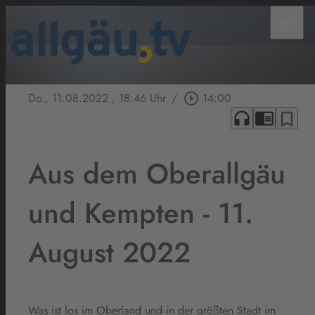
menu
Do., 11.08.2022
, 18:46 Uhr
/
play_circle_outline
14:00
headphones
chrome_reader_mode
bookmark_border
Aus dem Oberallgäu
und Kempten - 11.
August 2022
Was ist los im Oberland und in der größten Stadt im