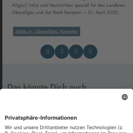
Allgäu? Infos und Nachrichten speziell für den Landkreis
Oberallgäu und die Stadt Kempten – 21. April 2022.
allgäu.tv, Oberallgäu, Kempten
Das könnte Dich auch
interessieren
Viele Freiwillige, aber auch
Sorgen: Der Wehrdienst im
Oberallgäu und Kempten