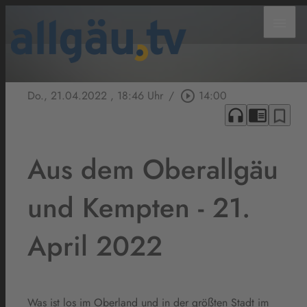
menu
Do., 21.04.2022
, 18:46 Uhr
/
play_circle_outline
14:00
headphones
chrome_reader_mode
bookmark_border
Aus dem Oberallgäu
und Kempten - 21.
April 2022
Was ist los im Oberland und in der größten Stadt im