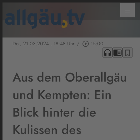
menu
Do., 21.03.2024
, 18:48 Uhr
/
play_circle_outline
15:00
headphones
chrome_reader_mode
bookmark_border
Aus dem Oberallgäu
und Kempten: Ein
Blick hinter die
Kulissen des