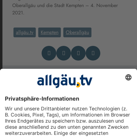
Oberallgäu und die Stadt Kempten – 4. November
2021.
allgäu.tv
Kempten
Oberallgäu
Das könnte Dich auch
interessieren
Viele Freiwillige, aber auch
Sorgen: Der Wehrdienst im
Oberallgäu und Kempten