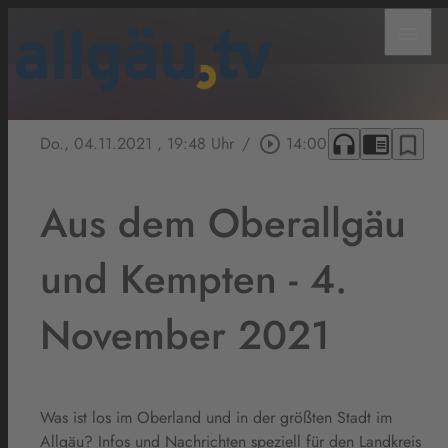
menu
headphones
chrome_reader_mode
bookmark_border
Do., 04.11.2021
, 19:48 Uhr
/
play_circle_outline
14:00
Aus dem Oberallgäu
und Kempten - 4.
November 2021
Was ist los im Oberland und in der größten Stadt im
Allgäu? Infos und Nachrichten speziell für den Landkreis