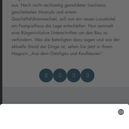
aus. Nach nicht rechtzeitig gemeldeter Insolvenz,
gescheiterten Musicals und einem
Geschäftsführerwechsel, soll nun ein neues Luxushotel
am Festspielhaus die Lage entschärfen. Nun sammelt
eine Bürgerinitiative Unterschriften um den Bau zu
verhindern. Was die Beteiligten dazu sagen und wie der
aktuelle Stand der Dinge ist, sehen Sie jetzt in Ihrem
Magazin „Aus dem Ostallgäu und Kaufbeuren“.
Das könnte Dich auch
interessieren