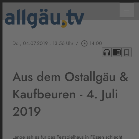
menu
Do., 04.07.2019
, 13:56 Uhr
/
play_circle_outline
14:00
headphones
chrome_reader_mode
bookmark_border
Aus dem Ostallgäu &
Kaufbeuren - 4. Juli
2019
Lange sah es für das Festspielhaus in Füssen schlecht