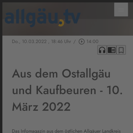
menu
Do., 10.03.2022
, 18:46 Uhr
/
play_circle_outline
14:00
headphones
chrome_reader_mode
bookmark_border
Aus dem Ostallgäu
und Kaufbeuren - 10.
März 2022
Das Infomagazin aus dem östlichen Allgäuer Landkreis