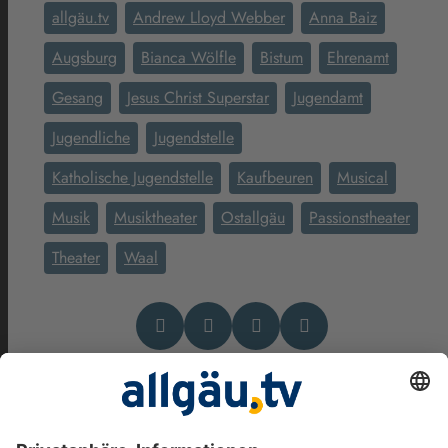
allgäu.tv
Andrew Lloyd Webber
Anna Baiz
Augsburg
Bianca Wölfle
Bistum
Ehrenamt
Gesang
Jesus Christ Superstar
Jugendamt
Jugendliche
Jugendstelle
Katholische Jugendstelle
Kaufbeuren
Musical
Musik
Musiktheater
Ostallgäu
Passionstheater
Theater
Waal
Das könnte Dich auch