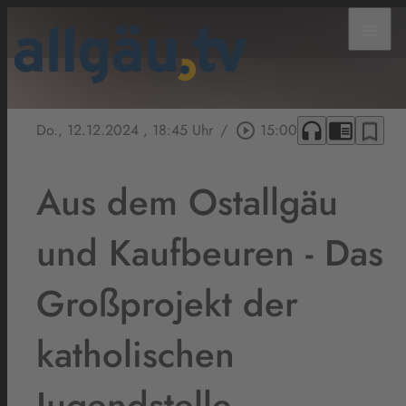
menu
headphones
chrome_reader_mode
bookmark_border
Do., 12.12.2024
, 18:45 Uhr
/
play_circle_outline
15:00
Aus dem Ostallgäu
und Kaufbeuren - Das
Großprojekt der
katholischen
Jugendstelle