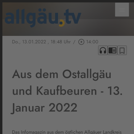
menu
Do., 13.01.2022
, 18:48 Uhr
/
play_circle_outline
14:00
headphones
chrome_reader_mode
bookmark_border
Aus dem Ostallgäu
und Kaufbeuren - 13.
Januar 2022
Das Infomagazin aus dem östlichen Allgäuer Landkreis