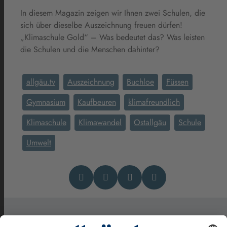
In diesem Magazin zeigen wir Ihnen zwei Schulen, die
sich über dieselbe Auszeichnung freuen dürfen!
„Klimaschule Gold“ – Was bedeutet das? Was leisten
die Schulen und die Menschen dahinter?
allgäu.tv
Auszeichnung
Buchloe
Füssen
Gymnasium
Kaufbeuren
klimafreundlich
Klimaschule
Klimawandel
Ostallgäu
Schule
Umwelt