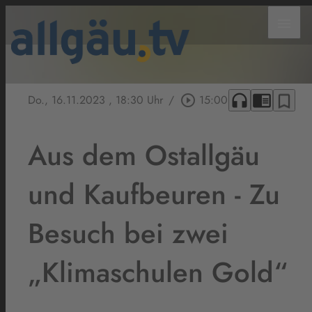
menu
headphones
chrome_reader_mode
bookmark_border
Do., 16.11.2023
, 18:30 Uhr
/
play_circle_outline
15:00
Aus dem Ostallgäu
und Kaufbeuren - Zu
Besuch bei zwei
„Klimaschulen Gold“