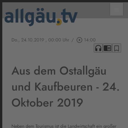
menu
Do., 24.10.2019
, 00:00 Uhr
/
play_circle_outline
14:00
headphones
chrome_reader_mode
bookmark_border
Aus dem Ostallgäu
und Kaufbeuren - 24.
Oktober 2019
Neben dem Tourismus ist die Landwirtschaft ein großer