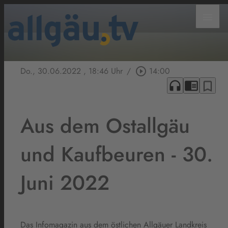
menu
Do., 30.06.2022
, 18:46 Uhr
/
play_circle_outline
14:00
headphones
chrome_reader_mode
bookmark_border
Aus dem Ostallgäu
und Kaufbeuren - 30.
Juni 2022
Das Infomagazin aus dem östlichen Allgäuer Landkreis