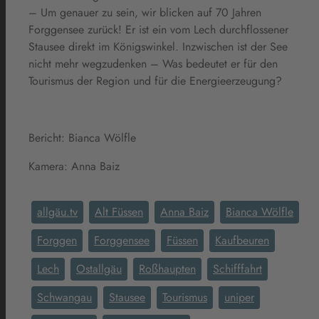
– Um genauer zu sein, wir blicken auf 70 Jahren
Forggensee zurück! Er ist ein vom Lech durchflossener
Stausee direkt im Königswinkel. Inzwischen ist der See
nicht mehr wegzudenken – Was bedeutet er für den
Tourismus der Region und für die Energieerzeugung?
Bericht: Bianca Wölfle
Kamera: Anna Baiz
allgäu.tv
Alt Füssen
Anna Baiz
Bianca Wölfle
Forggen
Forggensee
Füssen
Kaufbeuren
Lech
Ostallgäu
Roßhaupten
Schifffahrt
Schwangau
Stausee
Tourismus
uniper