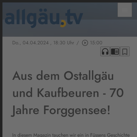
menu
Do., 04.04.2024
, 18:30 Uhr
/
play_circle_outline
15:00
headphones
chrome_reader_mode
bookmark_border
Aus dem Ostallgäu
und Kaufbeuren - 70
Jahre Forggensee!
In diesem Magazin tauchen wir ein in Füssens Geschichte