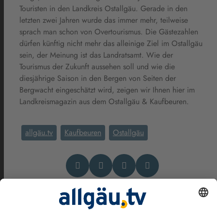
Touristen in den Landkreis Ostallgäu. Gerade in den
letzten zwei Jahren wurde das immer mehr, teilweise
sprach man schon von Overtourismus. Die Gästezahlen
dürfen künftig nicht mehr das alleinige Ziel im Ostallgäu
sein, der Meinung ist das Landratsamt. Wie der
Tourismus der Zukunft aussehen soll und wie die
diesjährige Saison in den Bergen von Seiten der
Bergwacht eingeschätzt wird, zeigen wir Ihnen hier im
Landkreismagazin aus dem Ostallgäu & Kaufbeuren.
allgäu.tv
Kaufbeuren
Ostallgäu