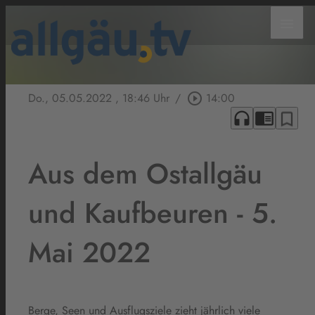
menu
Do., 05.05.2022
, 18:46 Uhr
/
play_circle_outline
14:00
headphones
chrome_reader_mode
bookmark_border
Aus dem Ostallgäu
und Kaufbeuren - 5.
Mai 2022
Berge, Seen und Ausflugsziele zieht jährlich viele