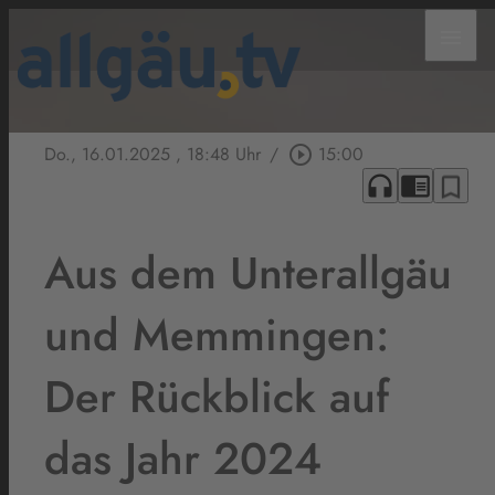
menu
Do., 16.01.2025
, 18:48 Uhr
/
play_circle_outline
15:00
headphones
chrome_reader_mode
bookmark_border
Aus dem Unterallgäu
und Memmingen:
Der Rückblick auf
das Jahr 2024