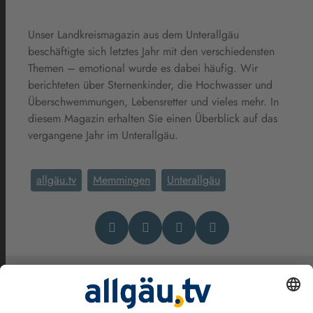
Unser Landkreismagazin aus dem Unterallgäu
beschäftigte sich letztes Jahr mit den verschiedensten
Themen – emotional wurde es dabei häufig. Wir
berichteten über Sternenkinder, die Hochwasser und
Überschwemmungen, Lebensretter und vieles mehr. In
diesem Magazin erhalten Sie einen Überblick auf das
vergangene Jahr im Unterallgäu.
allgäu.tv
Memmingen
Unterallgäu
Das könnte Dich auch