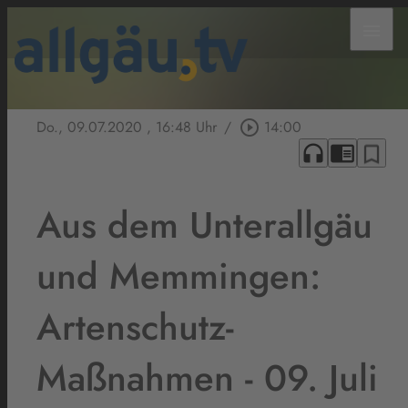
menu
Do., 09.07.2020
, 16:48 Uhr
/
play_circle_outline
14:00
headphones
chrome_reader_mode
bookmark_border
Aus dem Unterallgäu
und Memmingen:
Artenschutz-
Maßnahmen - 09. Juli