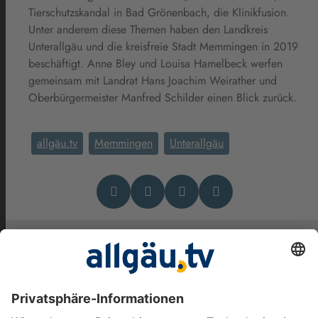
Tierschutzskandal in Bad Grönenbach, die Klinikfusion.
Unter anderem diese Themen haben den Landkreis
Unterallgäu und die kreisfreie Stadt Memmingen in 2019
beschäftigt. Anne Bley und Louisa Hamelbeck werfen
gemeinsam mit Landrat Hans Joachim Weirather und
Oberbürgermeister Manfred Schilder einen Blick zurück.
allgäu.tv
Memmingen
Unterallgäu
Das könnte Dich auch
interessieren