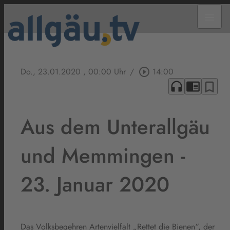
menu
Do., 23.01.2020
, 00:00 Uhr
/
play_circle_outline
14:00
headphones
chrome_reader_mode
bookmark_border
Aus dem Unterallgäu
und Memmingen -
23. Januar 2020
Das Volksbegehren Artenvielfalt „Rettet die Bienen“, der