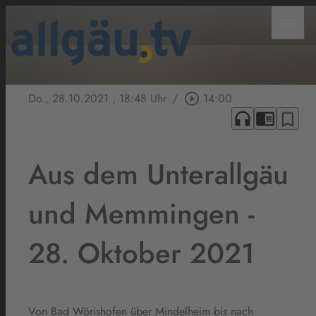
menu
Do., 28.10.2021
, 18:48 Uhr
/
play_circle_outline
14:00
headphones
chrome_reader_mode
bookmark_border
Aus dem Unterallgäu
und Memmingen -
28. Oktober 2021
Von Bad Wörishofen über Mindelheim bis nach