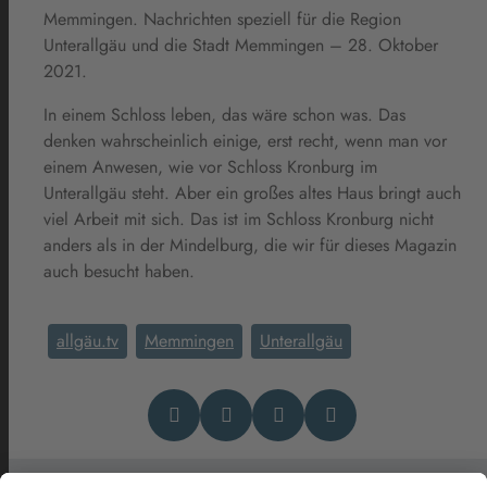
Memmingen. Nachrichten speziell für die Region
Unterallgäu und die Stadt Memmingen – 28. Oktober
2021.
In einem Schloss leben, das wäre schon was. Das
denken wahrscheinlich einige, erst recht, wenn man vor
einem Anwesen, wie vor Schloss Kronburg im
Unterallgäu steht. Aber ein großes altes Haus bringt auch
viel Arbeit mit sich. Das ist im Schloss Kronburg nicht
anders als in der Mindelburg, die wir für dieses Magazin
auch besucht haben.
allgäu.tv
Memmingen
Unterallgäu