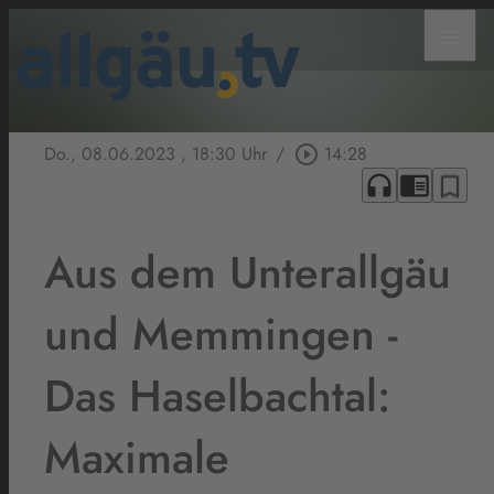
menu
Do., 08.06.2023
, 18:30 Uhr
/
play_circle_outline
14:28
headphones
chrome_reader_mode
bookmark_border
Aus dem Unterallgäu
und Memmingen -
Das Haselbachtal:
Maximale