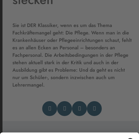
Sie ist DER Klassiker, wenn es um das Thema
Fachkräftemangel geht: Die Pflege. Wenn man in die
Krankenhäuser oder Pflegeeinrichtungen schaut, fehlt
es an allen Ecken an Personal – besonders an
Fachpersonal. Die Arbeitsbedingungen in der Pflege
stehen aktuell stark in der Kritik und auch in der
Ausbildung gibt es Probleme: Und da geht es nicht
nur um Schüler-, sondern inzwischen auch um
Lehrermangel.