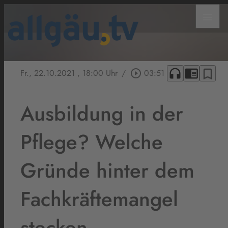
menu
headphones
chrome_reader_mode
bookmark_border
Fr., 22.10.2021
, 18:00 Uhr
/
play_circle_outline
03:51
Ausbildung in der
Pflege? Welche
Gründe hinter dem
Fachkräftemangel
stecken