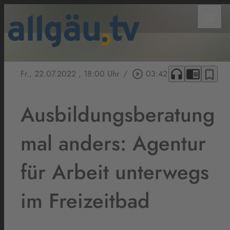
menu
headphones
chrome_reader_mode
bookmark_border
Fr., 22.07.2022
, 18:00 Uhr
/
play_circle_outline
03:42
Ausbildungsberatung
mal anders: Agentur
für Arbeit unterwegs
im Freizeitbad