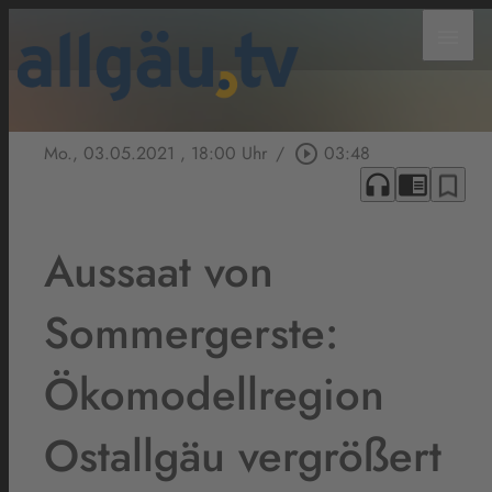
menu
Mo., 03.05.2021
, 18:00 Uhr
/
play_circle_outline
03:48
headphones
chrome_reader_mode
bookmark_border
Aussaat von
Sommergerste:
Ökomodellregion
Ostallgäu vergrößert