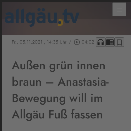
menu
headphones
chrome_reader_mode
bookmark_border
Fr., 05.11.2021
, 14:35 Uhr
/
play_circle_outline
04:02
Außen grün innen
braun – Anastasia-
Bewegung will im
Allgäu Fuß fassen