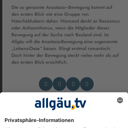
Die so genannte Anastasia–Bewegung kommt auf
den ersten Blick wie eine Gruppe von
Naturliebhabern daher. Niemand denkt an Rassismus
oder Antisemitismus, wenn die Mitglieder dieser
Bewegung auf der Suche nach Bauland sind. Im
Allgäu will die Anastasia-Bewegung eine sogenannte
„Lebens-Oase“ bauen. Klingt erstmal romantisch:
Doch hinter der Bewegung steckt vieles mehr als auf
den ersten Blick ersichtlich
.
Das könnte Dich auch