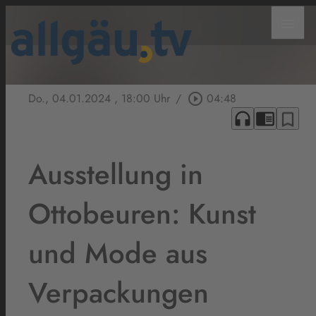
menu
Do., 04.01.2024
, 18:00 Uhr
/
play_circle_outline
04:48
headphones
chrome_reader_mode
bookmark_border
Ausstellung in
Ottobeuren: Kunst
und Mode aus
Verpackungen