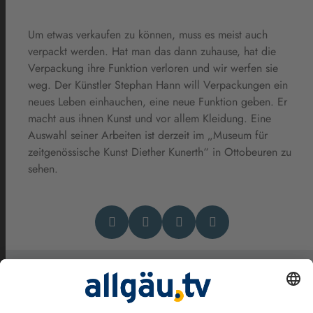
Um etwas verkaufen zu können, muss es meist auch
verpackt werden. Hat man das dann zuhause, hat die
Verpackung ihre Funktion verloren und wir werfen sie
weg. Der Künstler Stephan Hann will Verpackungen ein
neues Leben einhauchen, eine neue Funktion geben. Er
macht aus ihnen Kunst und vor allem Kleidung. Eine
Auswahl seiner Arbeiten ist derzeit im „Museum für
zeitgenössische Kunst Diether Kunerth“ in Ottobeuren zu
sehen.
Das könnte Dich auch