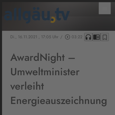
menu
headphones
chrome_reader_mode
bookmark_border
Di., 16.11.2021
, 17:05 Uhr
/
play_circle_outline
03:22
AwardNight –
Umweltminister
verleiht
Energieauszeichnung