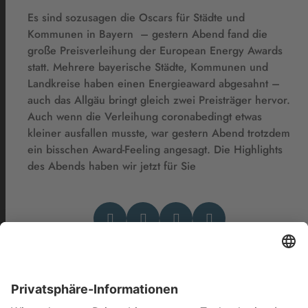
Es sind sozusagen die Oscars für Städte und
Kommunen in Bayern – gestern Abend fand die
große Preisverleihung der European Energy Awards
statt. Mehrere bayerische Städte, Kommunen und
Landkreise haben einen Energieaward abgesahnt –
auch das Allgäu bringt gleich zwei Preisträger hervor.
Auch wenn die Verleihung coronabedingt etwas
kleiner ausfallen musste, war gestern Abend trotzdem
ein bisschen Award-Feeling angesagt. Die Highlights
des Abends haben wir jetzt für Sie
Das könnte Dich auch