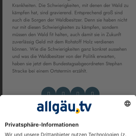
Krankheiten. Die Schwierigkeiten, mit denen der Wald zu
kämpfen hat, sind gravierend. Entsprechend groß sind
auch die Sorgen der Waldbesitzer. Denn sie haben nicht
nur mit diesen Schwierigkeiten zu kämpfen, sondern
müssen den Wald fit halten, auch damit sie in Zukunft
zuverlässig Geld mit dem Rohstoff Holz verdienen
können. Wie die Schwierigkeiten ganz konkret aussehen
und was die Waldbesitzer von der Politik erwarten,
haben sie jetzt dem Bundestagsabgeordneten Stephan
Stracke bei einem Ortstermin erzählt.
Das könnte Dich auch