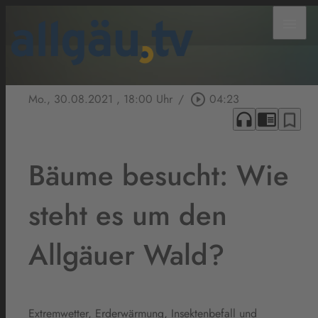
menu
Mo., 30.08.2021
, 18:00 Uhr
/
play_circle_outline
04:23
headphones
chrome_reader_mode
bookmark_border
Bäume besucht: Wie
steht es um den
Allgäuer Wald?
Extremwetter, Erderwärmung, Insektenbefall und